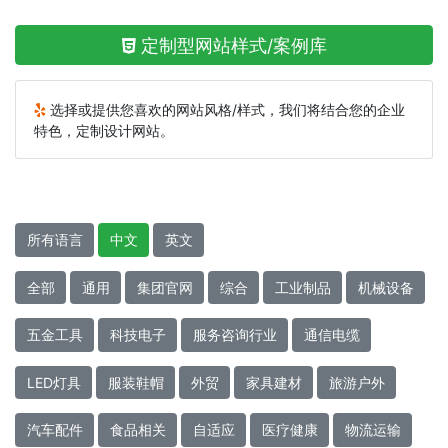
定制型网站样式/案例库
选择或提供您喜欢的网站风格/样式，我们将结合您的企业
特色，定制设计网站。
所有语言
中文
英文
全部
通用
集团官网
综合
工业制品
机械设备
五金工具
科技电子
服务咨询行业
通信电缆
LED灯具
服装鞋帽
外贸
家具建材
旅游户外
汽车配件
食品相关
自适应
医疗健康
物流运输