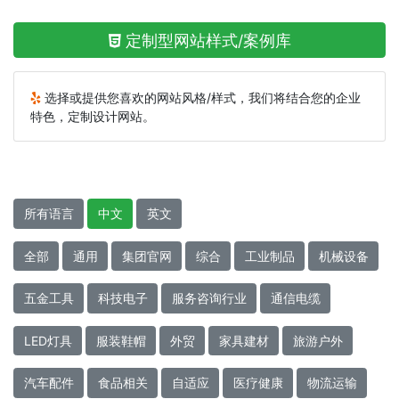
定制型网站样式/案例库
选择或提供您喜欢的网站风格/样式，我们将结合您的企业
特色，定制设计网站。
所有语言
中文
英文
全部
通用
集团官网
综合
工业制品
机械设备
五金工具
科技电子
服务咨询行业
通信电缆
LED灯具
服装鞋帽
外贸
家具建材
旅游户外
汽车配件
食品相关
自适应
医疗健康
物流运输