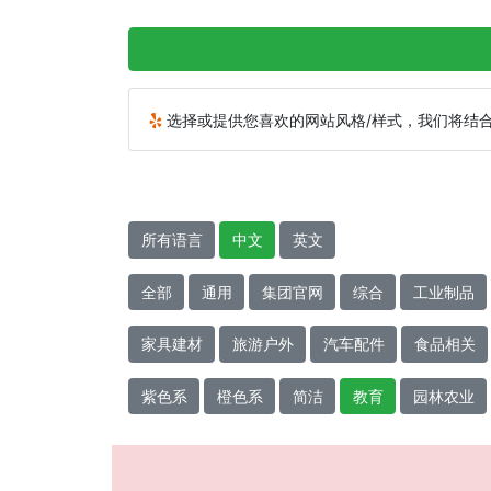
选择或提供您喜欢的网站风格/样式，我们将结
所有语言
中文
英文
全部
通用
集团官网
综合
工业制品
家具建材
旅游户外
汽车配件
食品相关
紫色系
橙色系
简洁
教育
园林农业