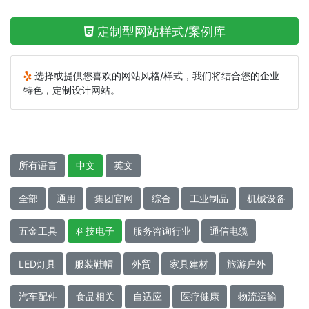
定制型网站样式/案例库
选择或提供您喜欢的网站风格/样式，我们将结合您的企业
特色，定制设计网站。
所有语言
中文
英文
全部
通用
集团官网
综合
工业制品
机械设备
五金工具
科技电子
服务咨询行业
通信电缆
LED灯具
服装鞋帽
外贸
家具建材
旅游户外
汽车配件
食品相关
自适应
医疗健康
物流运输